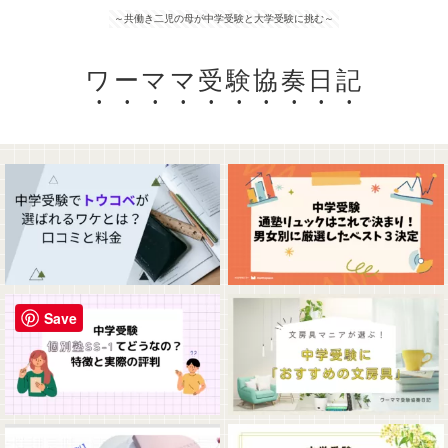
～共働き二児の母が中学受験と大学受験に挑む～
ワーママ受験協奏日記
Save