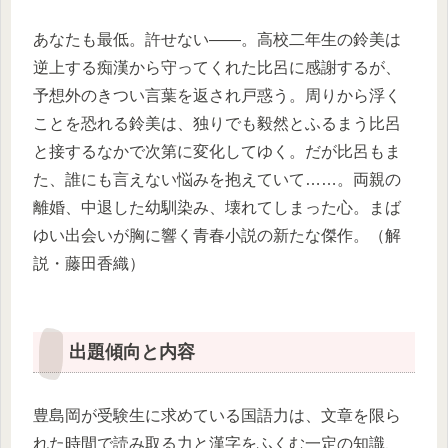
あなたも最低。許せない――。高校二年生の鈴美は
逆上する痴漢から守ってくれた比呂に感謝するが、
予想外のきつい言葉を返され戸惑う。周りから浮く
ことを恐れる鈴美は、独りでも毅然とふるまう比呂
と接するなかで次第に変化してゆく。だが比呂もま
た、誰にも言えない悩みを抱えていて……。両親の
離婚、中退した幼馴染み、壊れてしまった心。まば
ゆい出会いが胸に響く青春小説の新たな傑作。（解
説・藤田香織）
出題傾向と内容
豊島岡が受験生に求めている国語力は、文章を限ら
れた時間で読み取る力と漢字をふくむ一定の知識、