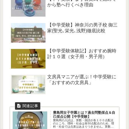
から塾へ行くべき理由
【中学受験】神奈川の男子校 御三
家(聖光､栄光､浅野)徹底比較
【中学受験体験記】おすすめ腕時
計１０選（女子用・男子用）
文房具マニアが選ぶ！中学受験に
「おすすめの文房具」
豊島岡女子学園とは？過去問塾採点＆自
己採点公開【中学受験】
豊島岡の入試は、算数・国語が各１００点配点
のところ、理科・社会は各50点配点のため、理
科・社会では点差はあまりつきません。算数と