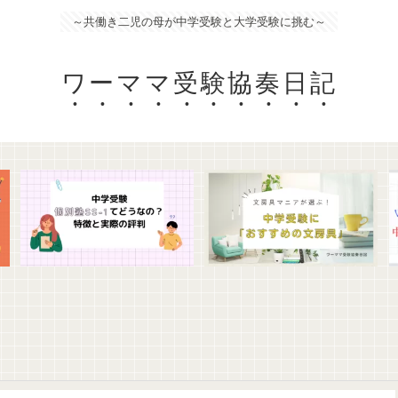
～共働き二児の母が中学受験と大学受験に挑む～
ワーママ受験協奏日記