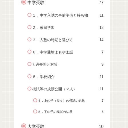
中学受験
77
１．中学入試の事前準備と持ち物
11
２．家庭学習
13
３．入塾の時期と選び方
14
６．中学受験よもやま話
7
7.過去問と対策
9
８．学校紹介
11
模試等の成績公開（２人）
11
４．上の子（長女）の模試の結果
7
５．下の子の模試の結果
3
大学受験
10