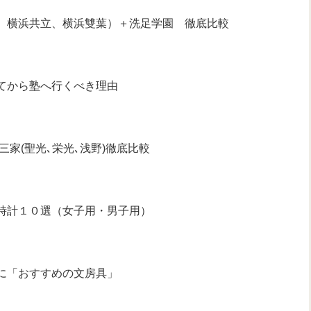
、横浜共立、横浜雙葉）＋洗足学園 徹底比較
てから塾へ行くべき理由
三家(聖光､栄光､浅野)徹底比較
時計１０選（女子用・男子用）
に「おすすめの文房具」