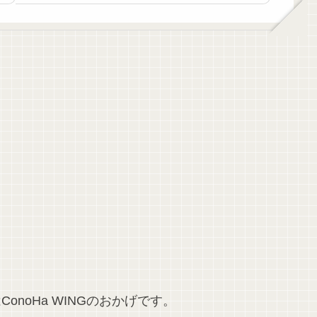
ーバード流対話形式で行い世界標準の授業を受けるこ
とができます。
のはConoHa WINGのおかげです。