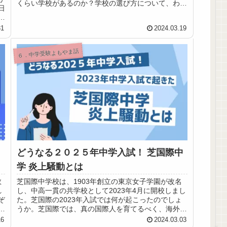
くらい学校があるのか？学校の選び方について、わか
日
りやすくご紹介していきます。
ス
、
31
2024.03.19
６．中学受験よもやま話
どうなる２０２５年中学入試！ 芝国際中
学 炎上騒動とは
数
芝国際中学校は、1903年創立の東京女子学園が改名
れ
し、中高一貫の共学校として2023年4月に開校しまし
ぞ
た。芝国際の2023年入試では何が起こったのでしょ
き
うか。芝国際では、真の国際人を育てるべく、海外の
メソッドを取り入れ、データサイエンスの授業や
16
2024.03.03
STEAM 授業、アントレプレナーシップ教育などをハ