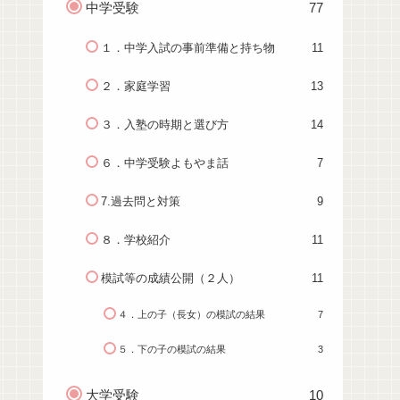
中学受験
77
１．中学入試の事前準備と持ち物
11
２．家庭学習
13
３．入塾の時期と選び方
14
６．中学受験よもやま話
7
7.過去問と対策
9
８．学校紹介
11
模試等の成績公開（２人）
11
４．上の子（長女）の模試の結果
7
５．下の子の模試の結果
3
大学受験
10