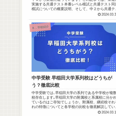
実施する共通テスト本番レベル模試と共通テスト同
模試についての概要説明、そして、中２から共通テ
ト関連の模試を受けているので、どんなものなのか
2024.03.
結果を公開します。
８．学校紹介
中学受験 早稲田大学系列校はどうちが
う？徹底比較
中学受験では､早稲田大学の系列である中学校が複
校存在します｡早稲田大学の附属校と系属校に分か
ているのはご存知でしょうか。附属校、継続校それ
れの特徴についてと各学校の比較を徹底解説してい
ます｡
2024.03.