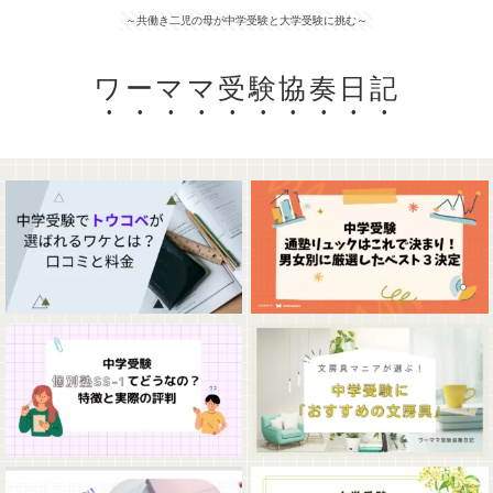
～共働き二児の母が中学受験と大学受験に挑む～
ワーママ受験協奏日記