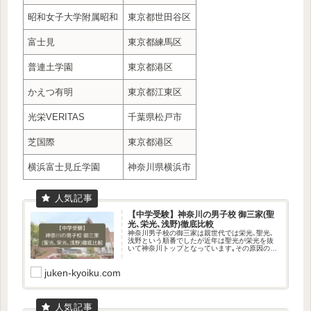
昭和女子大学附属昭和
東京都世田谷区
富士見
東京都練馬区
普連土学園
東京都港区
かえつ有明
東京都江東区
光栄VERITAS
千葉県松戸市
芝国際
東京都港区
横浜富士見丘学園
神奈川県横浜市
【中学受験】神奈川の男子校 御三家(聖
光､栄光､浅野)徹底比較
神奈川男子校の御三家は親世代では栄光､聖光､
浅野という順番でしたが近年は聖光が栄光を抜
いて神奈川トップとなっています｡その原因の一
つは立地にあると思います｡栄光学園は鎌倉市
（最寄り駅は大船駅）､聖光学院は横浜市（最寄
juken-kyoiku.com
り駅は山手駅）です。