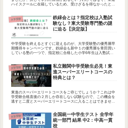
ハイスクールに在籍しているため、受けざるを得なかったとい
う後ろ向きな理由からです。中高一貫校に通う後ろ向きな中学
２年生が、全国統一高校生テストでどのくらいの結果を出せる
鉄緑会とは？指定校は入塾試
のか、ご参考になれば幸いです。
大学受験
験なし？東大受験専門塾の謎
に迫る【決定版】
中学受験を終えるとすぐに迎えるのが、大学受験塾の優秀層早
期獲得キャンペーンです。鉄緑会も新中１の優秀層を青田買い
している塾の一つで、指定校に合格した小学6年生は入塾試験
なしで鉄緑会に入塾することができます。鉄緑会は、「東大受
験専門塾と言えば鉄緑会」と言われるほど、東大を目指す人に
私立難関中学受験生必見！東
は有名な塾です。
大学受験
進スーパーエリートコースの
特典とは？
東進のスーパーエリートコースをご存じでしょうか？これは中
学受験合格直後の２月しか存在しない試験なので、この機会を
逃すと二度とスーパーエリートコースに入ることはできませ
ん。算数（数学）が好きな中高一貫校上位校に合格したお子さ
んなら、ぜひ、第一優先で東進のスーパーエリートコースの試
全国統一中学生テスト 全学年
験を受けていただきたいです。
大学受験
統一部門 結果 中2：中高一貫
校