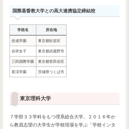
国際基督教大学との高大連携協定締結校
学校名
所在地
佼成学園
東京都杉並区
吉祥女子
東京都武蔵野市
三田国際学園
東京都世田谷区
茗渓学園
茨城県つくば市
東京理科大学
７学部３３学科をもつ理系総合大学。２０１６年か
ら教員志望の大学生が学校現場を学ぶ「学校インタ