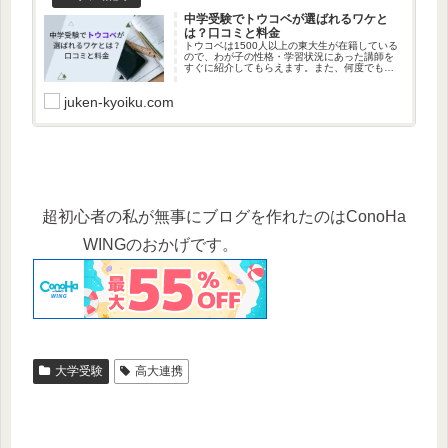
中学受験でトウコベが選ばれるワケと
は？口コミと料金
トウコベは1500人以上の東大生が在籍している
ので、わが子の性格・学習状況にあった講師を
すぐに紹介してもらえます。また、何度でも無
料で講師を変更できるので​、わが子にあった講
師を見つけることができます。講師への質問は
juken-kyoiku.com
LINEで24時間​いつでもできるから、家庭学習が
どんどん進みます。
超初心者の私が無事にブログを作れたのはConoHa
WINGのおかげです。
大学受験
高大連携