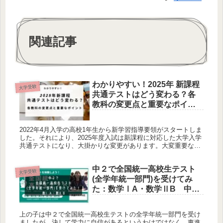
関連記事
わかりやすい！2025年 新課程
大学受験
共通テストはどう変わる？各
教科の変更点と重要なポイン
ト
2022年4月入学の高校1年生から新学習指導要領がスタートしま
した。それにより、2025年度入試は新課程に対応した大学入学
共通テストになり、大掛かりな変更があります。大変重要な変
更となる2025年度からの新課程入試のポイントをわかりやすく
説明します。
中２で全国統一高校生テスト
大学受験
(全学年統一部門)を受けてみ
た：数学ⅠA・数学ⅡB 中高
一貫校
上の子は中２で全国統一高校生テストの全学年統一部門を受け
ましたが、決して学力に自信があるというわけではなく、東進