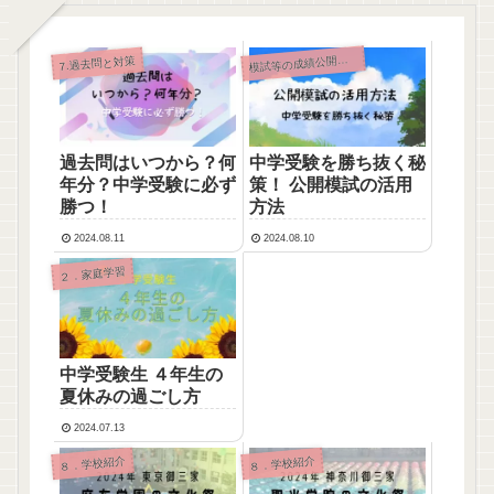
試等の成績公開（２人）
7.過去問と対策
模
過去問はいつから？何
中学受験を勝ち抜く秘
年分？中学受験に必ず
策！ 公開模試の活用
勝つ！
方法
2024.08.11
2024.08.10
２．家庭学習
中学受験生 ４年生の
夏休みの過ごし方
2024.07.13
８．学校紹介
８．学校紹介