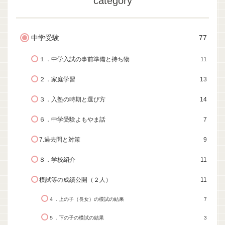
category
中学受験
77
１．中学入試の事前準備と持ち物
11
２．家庭学習
13
３．入塾の時期と選び方
14
６．中学受験よもやま話
7
7.過去問と対策
9
８．学校紹介
11
模試等の成績公開（２人）
11
４．上の子（長女）の模試の結果
7
５．下の子の模試の結果
3