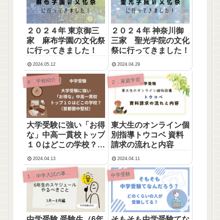
２０２４年 東京御三
２０２４年 神奈川御
家 麻布学園の文化祭
三家 聖光学院の文化
に行ってきました！
祭に行ってきました！
2024.05.12
2024.04.29
８．学校紹介
２．家庭学習
大学受験に強い「お得
東大生のオンライン個
な」中高一貫校トップ
別指導トウコベ 資料
１０はどこの学校？
請求の流れと内容
（首都圏中堅校）
2024.04.13
2024.04.11
．中学入試の事前準備と持ち物
１
中学受験
中学受験 受験生（6年
そもそも中学受験てな