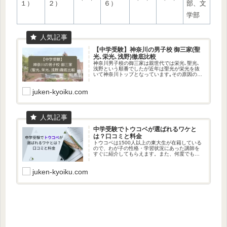
１）
２）
６）
部、文
学部
【中学受験】神奈川の男子校 御三家(聖
光､栄光､浅野)徹底比較
神奈川男子校の御三家は親世代では栄光､聖光､
浅野という順番でしたが近年は聖光が栄光を抜
いて神奈川トップとなっています｡その原因の一
つは立地にあると思います｡栄光学園は鎌倉市
（最寄り駅は大船駅）､聖光学院は横浜市（最寄
juken-kyoiku.com
り駅は山手駅）です。
中学受験でトウコベが選ばれるワケと
は？口コミと料金
トウコベは1500人以上の東大生が在籍している
ので、わが子の性格・学習状況にあった講師を
すぐに紹介してもらえます。また、何度でも無
料で講師を変更できるので​、わが子にあった講
師を見つけることができます。講師への質問は
juken-kyoiku.com
LINEで24時間​いつでもできるから、家庭学習が
どんどん進みます。