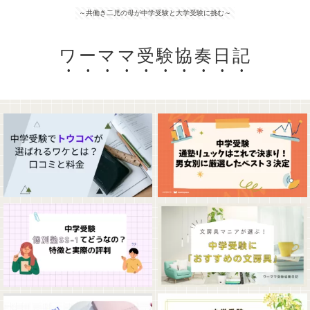
～共働き二児の母が中学受験と大学受験に挑む～
ワーママ受験協奏日記