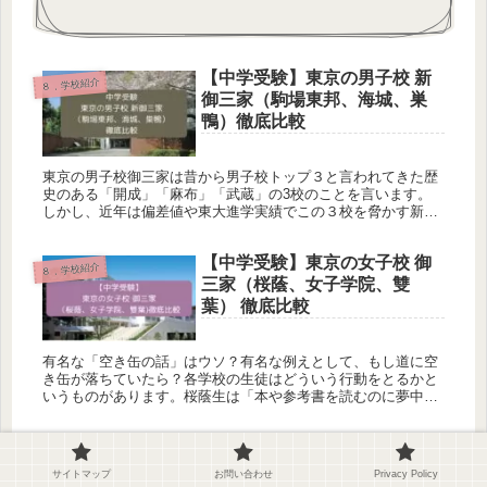
【中学受験】東京の男子校 新
８．学校紹介
御三家（駒場東邦、海城、巣
鴨）徹底比較
東京の男子校御三家は昔から男子校トップ３と言われてきた歴
史のある「開成」「麻布」「武蔵」の3校のことを言います。
しかし、近年は偏差値や東大進学実績でこの３校を脅かす新御
三家と言われる男子校が現れました。それが、「駒場東邦」
「海城」「巣鴨」です。
【中学受験】東京の女子校 御
８．学校紹介
三家（桜蔭、女子学院、雙
葉） 徹底比較
有名な「空き缶の話」はウソ？有名な例えとして、もし道に空
き缶が落ちていたら？各学校の生徒はどういう行動をとるかと
いうものがあります。桜蔭生は「本や参考書を読むのに夢中
で、そもそも空き缶が落ちていることに気づかない」女子学院
生は「友達みんなで缶蹴りを始める」雙葉生は「神様が自分を
大学受験に強い「お得な」中
試していると感じ、空き缶をそっと拾ってゴミ箱へ捨てに行
８．学校紹介
く」
高一貫校トップ１０はどこの
サイトマップ
お問い合わせ
Privacy Policy