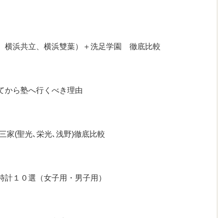
、横浜共立、横浜雙葉）＋洗足学園 徹底比較
てから塾へ行くべき理由
三家(聖光､栄光､浅野)徹底比較
時計１０選（女子用・男子用）