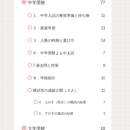
中学受験
77
１．中学入試の事前準備と持ち物
11
２．家庭学習
13
３．入塾の時期と選び方
14
６．中学受験よもやま話
7
7.過去問と対策
9
８．学校紹介
11
模試等の成績公開（２人）
11
４．上の子（長女）の模試の結果
7
５．下の子の模試の結果
3
大学受験
10