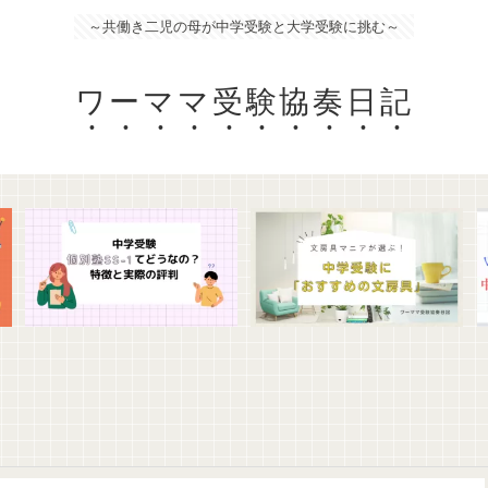
～共働き二児の母が中学受験と大学受験に挑む～
ワーママ受験協奏日記