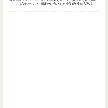
している塾の一つで、指定校に合格した小学6年生は入塾試験
なしで鉄緑会に入塾することができます。鉄緑会は、「東大受
験専門塾と言えば鉄緑会」と言われるほど、東大を目指す人に
は有名な塾です。