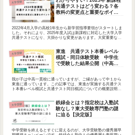
わかりやすい！2025年 新課程
大学受験
共通テストはどう変わる？各
教科の変更点と重要なポイン
ト
2022年4月入学の高校1年生から新学習指導要領がスタートしま
した。それにより、2025年度入試は新課程に対応した大学入学
共通テストになり、大掛かりな変更があります。大変重要な変
更となる2025年度からの新課程入試のポイントをわかりやすく
説明します。
東進 共通テスト本番レベル
大学受験
模試・同日体験受験 中学生
で受験した結果公開（中高一
貫校生）
我が子は中高一貫校に通っていますが、ご縁があって中１から
東進に通っています。この記事では、東進が実施する共通テス
ト本番レベル模試と共通テスト同日模試についての概要説明、
そして、中２から共通テスト関連の模試を受けているので、ど
んなものなのか、結果を公開します。
鉄緑会とは？指定校は入塾試
大学受験
験なし？東大受験専門塾の謎
に迫る【決定版】
中学受験を終えるとすぐに迎えるのが、大学受験塾の優秀層早
期獲得キャンペーンです。鉄緑会も新中１の優秀層を青田買い