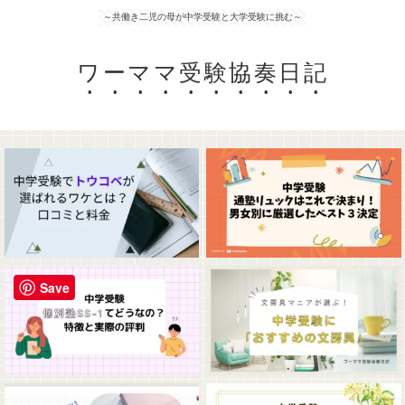
～共働き二児の母が中学受験と大学受験に挑む～
ワーママ受験協奏日記
Save