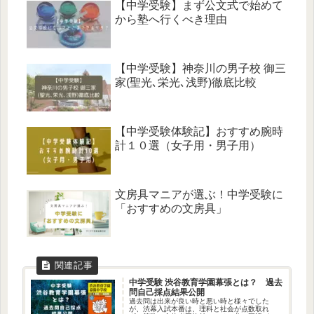
【中学受験】まず公文式で始めて
から塾へ行くべき理由
【中学受験】神奈川の男子校 御三
家(聖光､栄光､浅野)徹底比較
【中学受験体験記】おすすめ腕時
計１０選（女子用・男子用）
文房具マニアが選ぶ！中学受験に
「おすすめの文房具」
中学受験 渋谷教育学園幕張とは？ 過去
問自己採点結果公開
過去問は出来が良い時と悪い時と様々でした
が、渋幕入試本番は、理科と社会が点数取れ