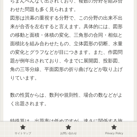
らまんべんなく出されており、複数の分野を組み合
わせた問題も多く見られます。
図形は渋幕の重視する分野で、この分野の出来不出
来が合否を左右すると言えます。具体的には、図形
の移動と面積・体積の変化、三角形の合同・相似と
面積比を組み合わせたもの、立体図形の切断、水量
の変化とグラフなどが目につきます。また、作図問
題が例年出されており、今までに展開図、投影図、
角の三等分線、平面図形の折り曲げなどが取り上げ
りています。
数の性質からは、数列や規則性、場合の数などがよ
く出題されます。
特殊算は、出題率は低めですが、速さに関係する旅
人算やグラフ、数の性質や規則性と関連した周期
サイトマップ
お問い合わせ
Privacy Policy