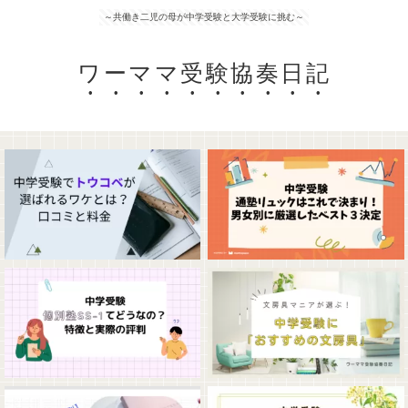
～共働き二児の母が中学受験と大学受験に挑む～
ワーママ受験協奏日記