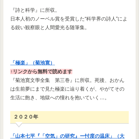
『詩と科学』に所収。
日本人初のノーベル賞を受賞した“科学界の詩人”によ
る鋭い観察眼と人間愛光る随筆集。
「極楽」（菊池寛）​
↑リンクから無料で読めます
『菊池寛文學全集 第三巻』に所収。死後、おかん
は生前夢にまで見た極楽に辿り着くが、やがてその
生活に飽き、地獄への憧れを抱いていく…。
２０２０年
「山本七平『「空気」の研究』ー忖度の温床」（大