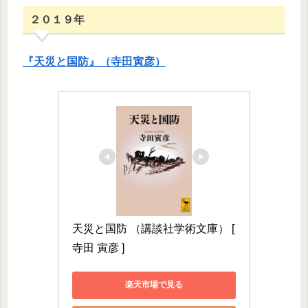
２０１９年
『天災と国防』（寺田寅彦）
天災と国防 （講談社学術文庫） [ 
寺田 寅彦 ]
楽天市場で見る