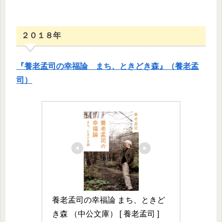
２０１８年
『養老孟司の幸福論 まち、ときどき森』（養老孟
司）
養老孟司の幸福論 まち、ときど
き森 （中公文庫） [ 養老孟司 ]