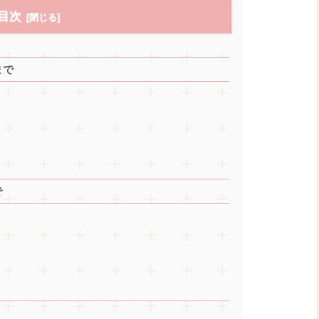
目次
まで
で