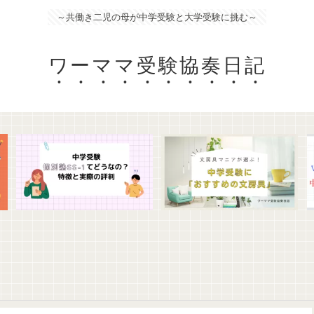
～共働き二児の母が中学受験と大学受験に挑む～
ワーママ受験協奏日記