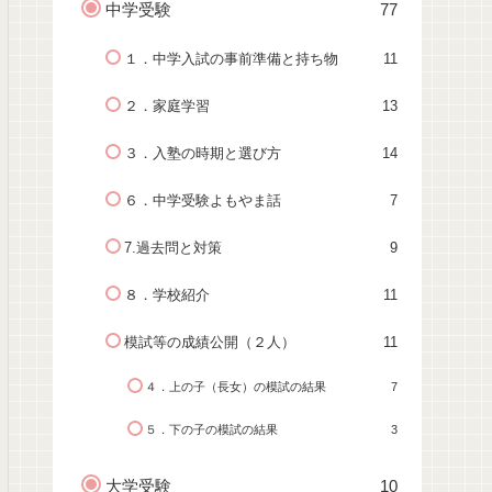
中学受験
77
１．中学入試の事前準備と持ち物
11
２．家庭学習
13
３．入塾の時期と選び方
14
６．中学受験よもやま話
7
7.過去問と対策
9
８．学校紹介
11
模試等の成績公開（２人）
11
４．上の子（長女）の模試の結果
7
５．下の子の模試の結果
3
大学受験
10