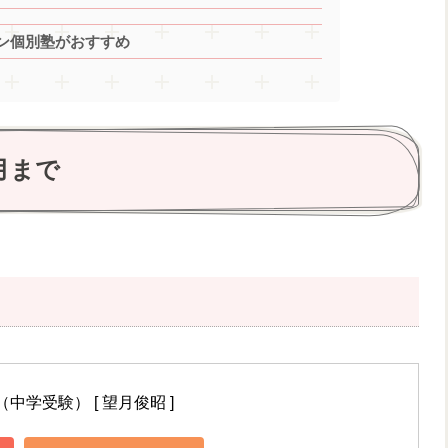
ン個別塾がおすすめ
月まで
学受験） [ 望月俊昭 ]