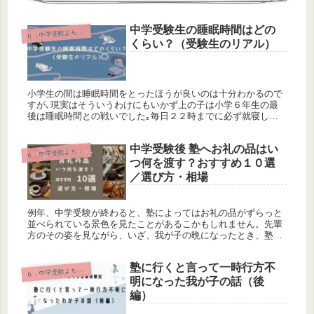
中学受験生の睡眠時間はどの
６
．中学受験よもやま話
くらい？（受験生のリアル）
小学生の間は睡眠時間をとったほうが良いのは十分わかるので
すが､現実はそういうわけにもいかず上の子は小学６年生の最
後は睡眠時間との戦いでした｡毎日２２時までに必ず就寝して
いたら､もしかしたら受験結果は変わらないどころか､より最高
のパフォーマンスができたかもしれません｡
中学受験後 塾へお礼の品はい
６
．中学受験よもやま話
つ何を渡す？おすすめ１０選
／選び方・相場
例年、中学受験が終わると、塾によってはお礼の品がずらっと
並べられている景色を見たことがあるこかもしれません。先輩
方のその姿を見ながら、いざ、我が子の晩になったとき、塾へ
のお礼の品や持っていくタイミングに悩むことになるかと思い
ます。
塾に行くと言って一時行方不
６
．中学受験よもやま話
明になった我が子の話（後
編）