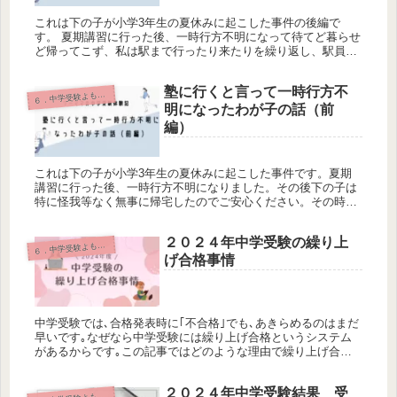
これは下の子が小学3年生の夏休みに起こした事件の後編で
す。 夏期講習に行った後、一時行方不明になって待てど暮らせ
ど帰ってこず、私は駅まで行ったり来たりを繰り返し、駅員さ
んからのアドバイスを受けて警察に届けることにしました。そ
こからがまたいろいろとありました。
塾に行くと言って一時行方不
６
．中学受験よもやま話
明になったわが子の話（前
編）
これは下の子が小学3年生の夏休みに起こした事件です。夏期
講習に行った後、一時行方不明になりました。その後下の子は
特に怪我等なく無事に帰宅したのでご安心ください。その時の
出来事を私のパニックぶりも含めて前編、後編に分けて掲載し
ていきます。
２０２４年中学受験の繰り上
６
．中学受験よもやま話
げ合格事情
中学受験では､合格発表時に｢不合格｣でも､あきらめるのはまだ
早いです｡なぜなら中学受験には繰り上げ合格というシステム
があるからです｡この記事ではどのような理由で繰り上げ合格
が起こるのか､また､いつ､何人繰り上げ合格者が出るのか､説明
していきたいと思います｡
２０２４年中学受験結果 受
．中学受験よもやま話