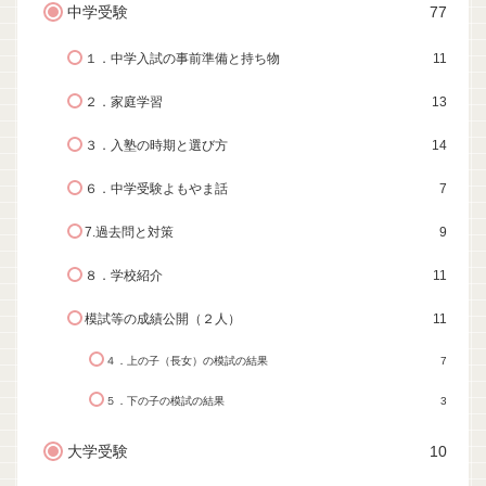
中学受験
77
１．中学入試の事前準備と持ち物
11
２．家庭学習
13
３．入塾の時期と選び方
14
６．中学受験よもやま話
7
7.過去問と対策
9
８．学校紹介
11
模試等の成績公開（２人）
11
４．上の子（長女）の模試の結果
7
５．下の子の模試の結果
3
大学受験
10