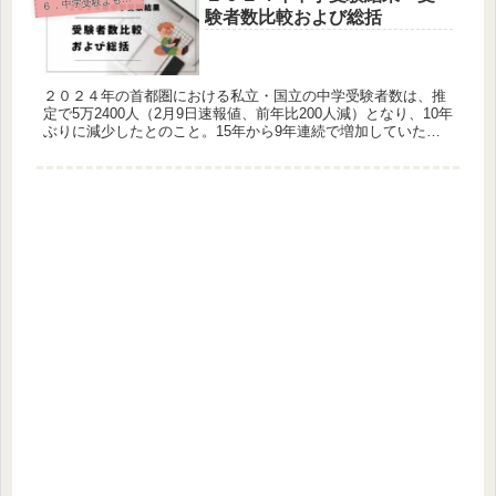
６
験者数比較および総括
２０２４年の首都圏における私立・国立の中学受験者数は、推
定で5万2400人（2月9日速報値、前年比200人減）となり、10年
ぶりに減少したとのこと。15年から9年連続で増加していた受
験者数が、今年は減少しました。一方、受験率は18.12％（前年
比0.26ポイント増）で、10年連続で上昇し、過去最高を更新し
ました