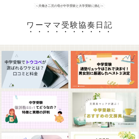
～共働き二児の母が中学受験と大学受験に挑む～
ワーママ受験協奏日記