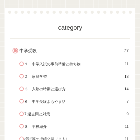
category
中学受験
77
１．中学入試の事前準備と持ち物
11
２．家庭学習
13
３．入塾の時期と選び方
14
６．中学受験よもやま話
7
7.過去問と対策
9
８．学校紹介
11
模試等の成績公開（２人）
11