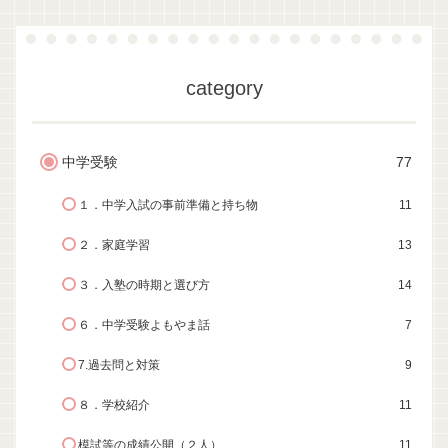
category
中学受験
77
１．中学入試の事前準備と持ち物
11
２．家庭学習
13
３．入塾の時期と選び方
14
６．中学受験よもやま話
7
7.過去問と対策
9
８．学校紹介
11
模試等の成績公開（２人）
11