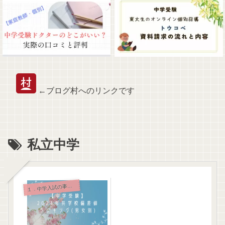
←ブログ村へのリンクです
私立中学
．中学入試の事前準備と持ち物
１