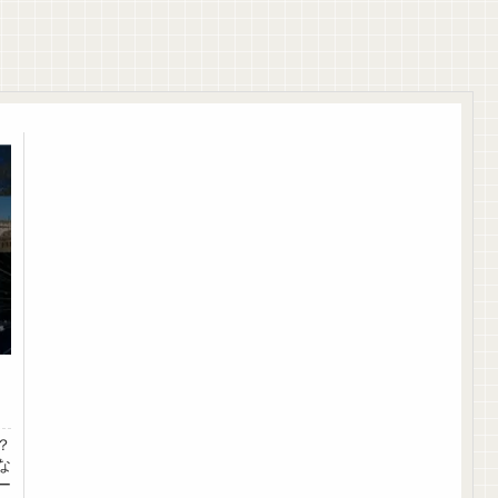
？
な
ー