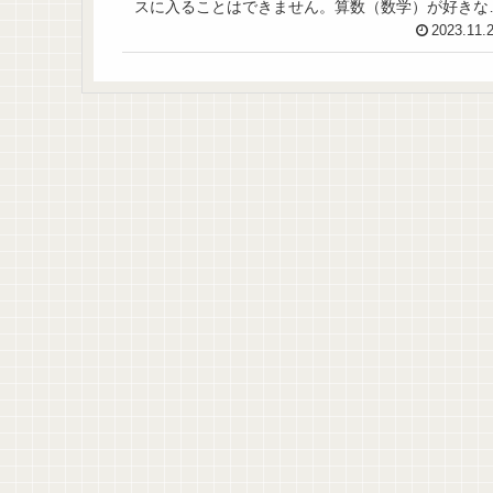
スに入ることはできません。算数（数学）が好きな
高一貫校上位校に合格したお子さんなら、ぜひ、第
2023.11.
優先で東進のスーパーエリートコースの試験を受け
いただきたいです。