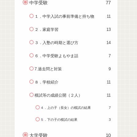
中学受験
77
１．中学入試の事前準備と持ち物
11
２．家庭学習
13
３．入塾の時期と選び方
14
６．中学受験よもやま話
7
7.過去問と対策
9
８．学校紹介
11
模試等の成績公開（２人）
11
４．上の子（長女）の模試の結果
7
５．下の子の模試の結果
3
大学受験
10