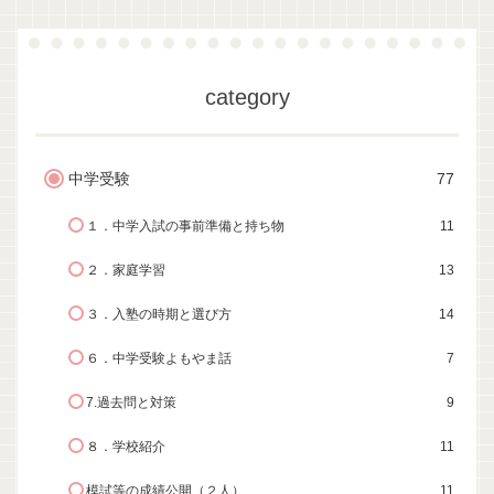
category
中学受験
77
１．中学入試の事前準備と持ち物
11
２．家庭学習
13
３．入塾の時期と選び方
14
６．中学受験よもやま話
7
7.過去問と対策
9
８．学校紹介
11
模試等の成績公開（２人）
11