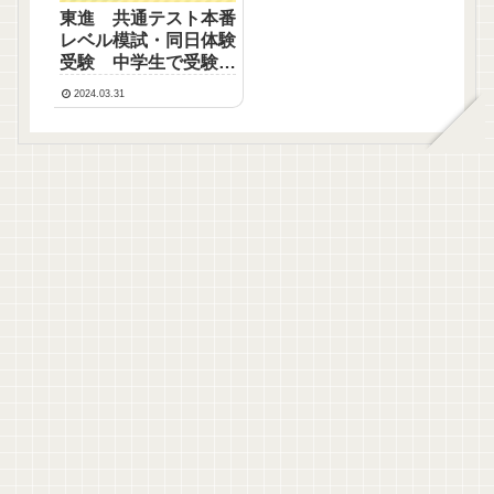
東進 共通テスト本番
レベル模試・同日体験
受験 中学生で受験し
た結果公開（中高一貫
2024.03.31
校生）