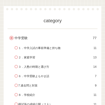
category
中学受験
77
１．中学入試の事前準備と持ち物
11
２．家庭学習
13
３．入塾の時期と選び方
14
６．中学受験よもやま話
7
7.過去問と対策
9
８．学校紹介
11
模試等の成績公開（２人）
11